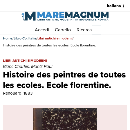
Accedi
Carrello
Ricerca
Menu principale
Home
Libro Co. Italia
Libri antichi e moderni
Histoire des peintres de toutes les ecoles. Ecole florentine.
Histoire des peintres de toutes les ecoles. Ecole florentine. | Libri a
LIBRI ANTICHI E MODERNI
Blanc Charles, Mantz Paul
Histoire des peintres de toutes
les ecoles. Ecole florentine.
Renouard, 1883