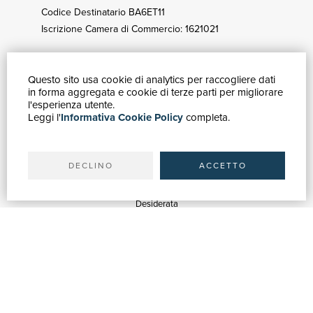
Codice Destinatario BA6ET11
Iscrizione Camera di Commercio: 1621021
Questo sito usa cookie di analytics per raccogliere dati
GUIDA ACQUISTI
in forma aggregata e cookie di terze parti per migliorare
Catalogo
l'esperienza utente.
Leggi l'
Informativa Cookie Policy
completa.
Ricerca avanzata
Il tuo account
Spedizioni
DECLINO
ACCETTO
SERVIZI
Quotazioni
Desiderata
Servizi alle Biblioteche
Servizi alle Librerie
Servizi Pubblicitari
ASSISTENZA
Aiuto e FAQ
Tracciare gli ordini