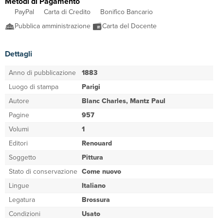
Metodi di Pagamento
PayPal
Carta di Credito
Bonifico Bancario
Pubblica amministrazione
Carta del Docente
Dettagli
Anno di pubblicazione
1883
Luogo di stampa
Parigi
Autore
Blanc Charles, Mantz Paul
Pagine
957
Volumi
1
Editori
Renouard
Soggetto
Pittura
Stato di conservazione
Come nuovo
Lingue
Italiano
Legatura
Brossura
Condizioni
Usato