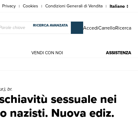
Privacy
Cookies
Condizioni Generali di Vendita
|
|
|
RICERCA AVANZATA
Accedi
Carrello
Ricerca
VENDI CON NOI
ASSISTENZA
ento nazisti. Nuova ediz. | Libri antichi e moderni | Alakus Baris, Knie
.), br.
 schiavitù sessuale nei
 nazisti. Nuova ediz.