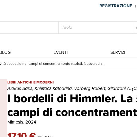
REGISTRAZIONE
|
BLOG
EVENTI
SERVIZI
iavitù sessuale nei campi di concentramento nazisti. Nuova ediz.
I bordelli di Himmler. La schiavitù sessuale nei campi di concentram
LIBRI ANTICHI E MODERNI
Alakus Baris, Kniefacz Katharina, Vorberg Robert, Gilardoni A. (Cur
I bordelli di Himmler. La
campi di concentramento
Mimesis, 2024
17,10 €