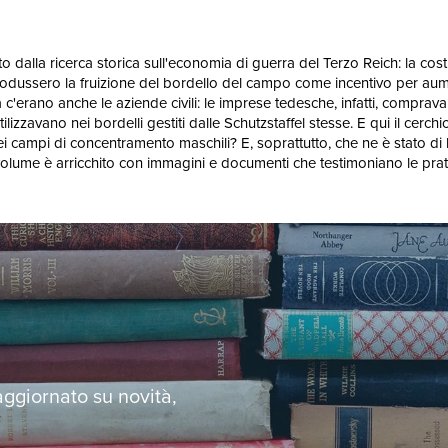
lla ricerca storica sull'economia di guerra del Terzo Reich: la costruzi
trodussero la fruizione del bordello del campo come incentivo per aument
ema c'erano anche le aziende civili: le imprese tedesche, infatti, compr
utilizzavano nei bordelli gestiti dalle Schutzstaffel stesse. E qui il cerc
dei campi di concentramento maschili? E, soprattutto, che ne è stato di 
volume è arricchito con immagini e documenti che testimoniano le prati
 aggiornato su novità,