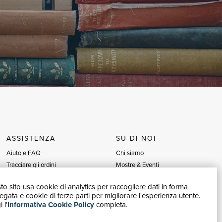
ASSISTENZA
SU DI NOI
Aiuto e FAQ
Chi siamo
Tracciare gli ordini
Mostre & Eventi
Diritto di recesso
Venditori
o sito usa cookie di analytics per raccogliere dati in forma
Fatturazione
Blog
gata e cookie di terze parti per migliorare l'esperienza utente.
Carta del Docente / 18App
Vendi con noi
 l'
Informativa Cookie Policy
completa.
Contattaci