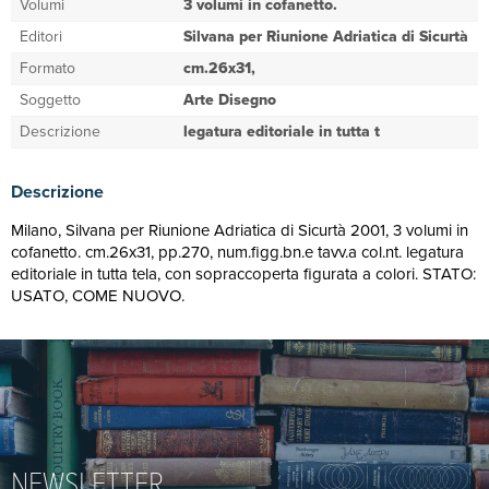
Volumi
3 volumi in cofanetto.
Editori
Silvana per Riunione Adriatica di Sicurtà
Formato
cm.26x31,
Soggetto
Arte Disegno
Descrizione
legatura editoriale in tutta t
Descrizione
Milano, Silvana per Riunione Adriatica di Sicurtà 2001, 3 volumi in
cofanetto. cm.26x31, pp.270, num.figg.bn.e tavv.a col.nt. legatura
editoriale in tutta tela, con sopraccoperta figurata a colori. STATO:
USATO, COME NUOVO.
NEWSLETTER