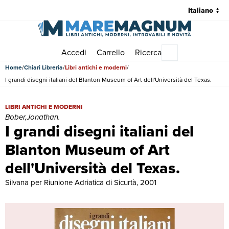
Accedi
Carrello
Ricerca
Menu principale
Home
Chiari Libreria
Libri antichi e moderni
I grandi disegni italiani del Blanton Museum of Art dell'Università del Texas.
I grandi disegni italiani del Blanton Museum of Art dell'Università del
LIBRI ANTICHI E MODERNI
Bober,Jonathan.
I grandi disegni italiani del
Blanton Museum of Art
dell'Università del Texas.
Silvana per Riunione Adriatica di Sicurtà, 2001