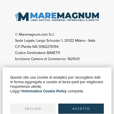
© Maremagnum.com S.r.l.
Sede Legale: Largo Schuster 1, 20122 Milano - Italia
C.F./Partita IVA 13162270154
Codice Destinatario BA6ET11
Iscrizione Camera di Commercio: 1621021
Questo sito usa cookie di analytics per raccogliere dati
GUIDA ACQUISTI
in forma aggregata e cookie di terze parti per migliorare
Catalogo
l'esperienza utente.
Leggi l'
Informativa Cookie Policy
completa.
Ricerca avanzata
Il tuo account
Spedizioni
DECLINO
ACCETTO
SERVIZI