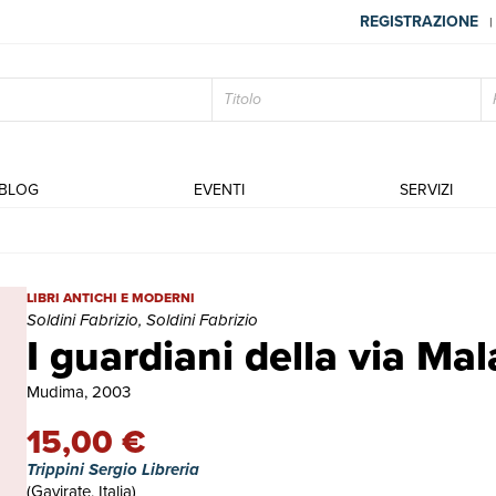
REGISTRAZIONE
|
BLOG
EVENTI
SERVIZI
I guardiani della via Mala | Libri antichi e moderni | Soldini Fabrizi
LIBRI ANTICHI E MODERNI
Soldini Fabrizio, Soldini Fabrizio
I guardiani della via Mal
Mudima, 2003
15,00 €
Trippini Sergio Libreria
(Gavirate, Italia)