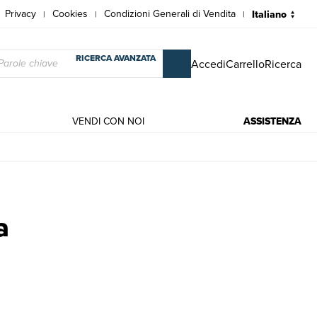
Privacy
Cookies
Condizioni Generali di Vendita
|
|
|
RICERCA AVANZATA
Accedi
Carrello
Ricerca
VENDI CON NOI
ASSISTENZA
o, Soldini Fabrizio
a