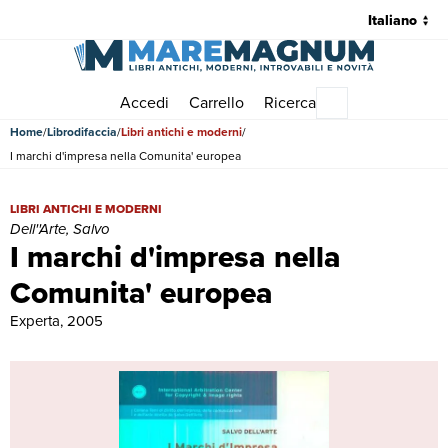
Accedi
Carrello
Ricerca
Menu principale
Home
Librodifaccia
Libri antichi e moderni
I marchi d'impresa nella Comunita' europea
I marchi d'impresa nella Comunita' europea | Libri antichi e moderni |
LIBRI ANTICHI E MODERNI
Dell''Arte, Salvo
I marchi d'impresa nella
Comunita' europea
Experta, 2005