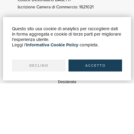
Iscrizione Camera di Commercio: 1621021
Questo sito usa cookie di analytics per raccogliere dati
GUIDA ACQUISTI
in forma aggregata e cookie di terze parti per migliorare
Catalogo
l'esperienza utente.
Leggi l'
Informativa Cookie Policy
completa.
Ricerca avanzata
Il tuo account
Spedizioni
DECLINO
ACCETTO
SERVIZI
Quotazioni
Desiderata
Servizi alle Biblioteche
Servizi alle Librerie
Servizi Pubblicitari
ASSISTENZA
Aiuto e FAQ
Tracciare gli ordini
Diritto di recesso