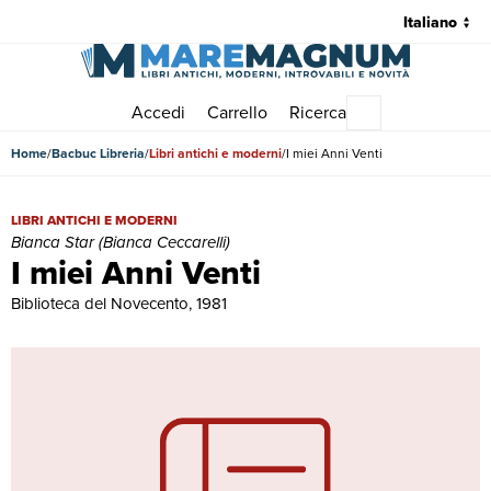
Accedi
Carrello
Ricerca
Menu principale
Home
Bacbuc Libreria
Libri antichi e moderni
I miei Anni Venti
I miei Anni Venti | Libri antichi e moderni | Bianca Star (Bianca Ceccare
LIBRI ANTICHI E MODERNI
Bianca Star (Bianca Ceccarelli)
I miei Anni Venti
Biblioteca del Novecento, 1981