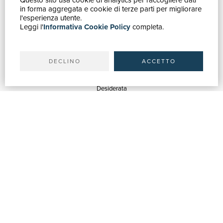
Questo sito usa cookie di analytics per raccogliere dati
in forma aggregata e cookie di terze parti per migliorare
Catalogo
l'esperienza utente.
Leggi l'
Informativa Cookie Policy
completa.
Ricerca avanzata
Il tuo account
Spedizioni
DECLINO
ACCETTO
SERVIZI
Quotazioni
Desiderata
Servizi alle Biblioteche
Servizi alle Librerie
Servizi Pubblicitari
ASSISTENZA
Aiuto e FAQ
Tracciare gli ordini
Diritto di recesso
Fatturazione
Carta del Docente / 18App
Contattaci
SU DI NOI