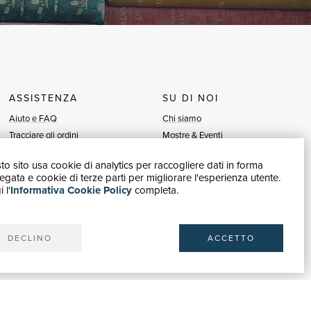
ASSISTENZA
SU DI NOI
Aiuto e FAQ
Chi siamo
Tracciare gli ordini
Mostre & Eventi
Diritto di recesso
Venditori
o sito usa cookie di analytics per raccogliere dati in forma
Fatturazione
Blog
gata e cookie di terze parti per migliorare l'esperienza utente.
Carta del Docente / 18App
Vendi con noi
 l'
Informativa Cookie Policy
completa.
Contattaci
DECLINO
ACCETTO