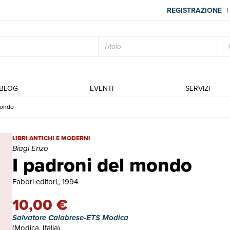
REGISTRAZIONE
|
BLOG
EVENTI
SERVIZI
mondo
I padroni del mondo | Libri antichi e moderni | Biagi Enzo
LIBRI ANTICHI E MODERNI
Biagi Enzo
I padroni del mondo
Fabbri editori,, 1994
10,00 €
Salvatore Calabrese-ETS Modica
(Modica, Italia)