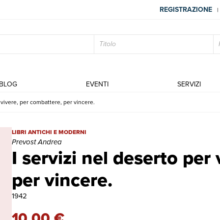
REGISTRAZIONE
|
BLOG
EVENTI
SERVIZI
r vivere, per combattere, per vincere.
I servizi nel deserto per vivere, per combattere, per vincere. | Lib
LIBRI ANTICHI E MODERNI
Prevost Andrea
I servizi nel deserto per
per vincere.
1942
10,00 €