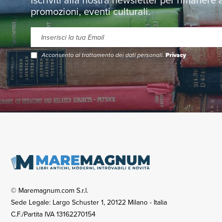
promozioni, eventi culturali.
Acconsento al trattamento dei dati personali.
Privacy
© Maremagnum.com S.r.l.
Sede Legale: Largo Schuster 1, 20122 Milano - Italia
C.F./Partita IVA 13162270154