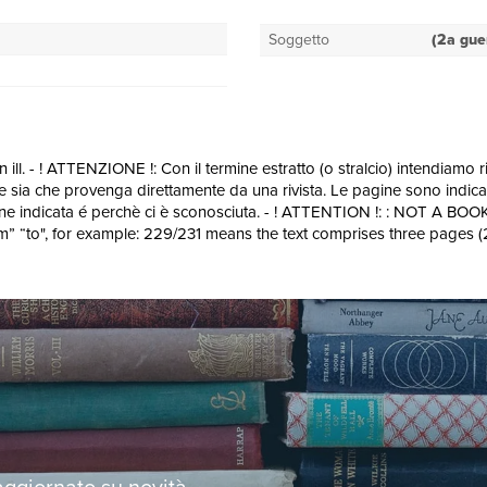
Soggetto
(2a gue
ll. - ! ATTENZIONE !: Con il termine estratto (o stralcio) intendiamo rif
e sia che provenga direttamente da una rivista. Le pagine sono indicat
e indicata é perchè ci è sconosciuta. - ! ATTENTION !: : NOT A BOOK :
om” “to", for example: 229/231 means the text comprises three pages (
 aggiornato su novità,