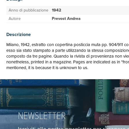
Anno di pubblicazione
1942
Autore
Prevost Andrea
Descrizione
Milano, 1942, estratto con copertina posticcia muta pp. 904/911 con i
esso sia stato stampato a parte utilizzando la stessa composizion
composto da tre pagine. Quando la rivista di provenienza non vien
nonetheless, printed in a magazine. Pages are indicated as in "fr
mentioned, it is because it is unknown to us.
NEWSLETTER
Iscriviti alla nostra newsletter per rimanere