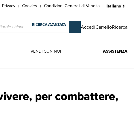
Privacy
Cookies
Condizioni Generali di Vendita
|
|
|
RICERCA AVANZATA
Accedi
Carrello
Ricerca
VENDI CON NOI
ASSISTENZA
ri antichi e moderni | Prevost Andrea
 vivere, per combattere,