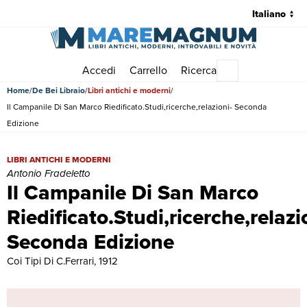
Accedi
Carrello
Ricerca
Menu principale
Home
De Bei Libraio
Libri antichi e moderni
Il Campanile Di San Marco Riedificato.Studi,ricerche,relazioni- Seconda
Edizione
Il Campanile Di San Marco Riedificato.Studi,ricerche,relazioni- Secon
LIBRI ANTICHI E MODERNI
Antonio Fradeletto
Il Campanile Di San Marco
Riedificato.Studi,ricerche,relazi
Seconda Edizione
Coi Tipi Di C.Ferrari, 1912