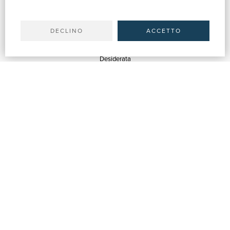
Il tuo account
Spedizioni
DECLINO
ACCETTO
SERVIZI
Quotazioni
Desiderata
Servizi alle Biblioteche
Servizi alle Librerie
Servizi Pubblicitari
ASSISTENZA
Aiuto e FAQ
Tracciare gli ordini
Diritto di recesso
Fatturazione
Carta del Docente / 18App
Contattaci
SU DI NOI
Chi siamo
Mostre & Eventi