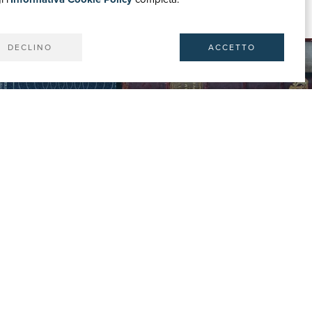
. agli sguardi, copia discreta.
DECLINO
ACCETTO