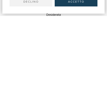
DECLINO
ACCETTO
SERVIZI
Quotazioni
Desiderata
Servizi alle Biblioteche
Servizi alle Librerie
Servizi Pubblicitari
ASSISTENZA
Aiuto e FAQ
Tracciare gli ordini
Diritto di recesso
Fatturazione
Carta del Docente / 18App
Contattaci
SU DI NOI
Chi siamo
Mostre & Eventi
Venditori
Blog