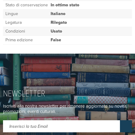
Stato di conservazione
In ottimo stato
Lingue
Italiano
Legatura
Rilegato
Condizioni
Usato
Prima edizione
False
NEWSLETTER
Iscriviti alla nostra newsletter per rimanere aggiornato su novità,
promozioni, eventi culturali.