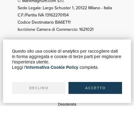
© Maremagnum.com S.r.l.
Sede Legale: Largo Schuster 1, 20122 Milano - Italia
C.F./Partita IVA 13162270154
Codice Destinatario BA6ET11
Iscrizione Camera di Commercio: 1621021
Questo sito usa cookie di analytics per raccogliere dati
GUIDA ACQUISTI
in forma aggregata e cookie di terze parti per migliorare
Catalogo
l'esperienza utente.
Leggi l'
Informativa Cookie Policy
completa.
Ricerca avanzata
Il tuo account
Spedizioni
DECLINO
ACCETTO
SERVIZI
Quotazioni
Desiderata
Servizi alle Biblioteche
Servizi alle Librerie
Servizi Pubblicitari
ASSISTENZA