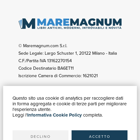
© Maremagnum.com S.r.l.
Sede Legale: Largo Schuster 1, 20122 Milano - Italia
C.F./Partita IVA 13162270154
Codice Destinatario BA6ET11
Iscrizione Camera di Commercio: 1621021
Questo sito usa cookie di analytics per raccogliere dati
GUIDA ACQUISTI
in forma aggregata e cookie di terze parti per migliorare
Catalogo
l'esperienza utente.
Leggi l'
Informativa Cookie Policy
completa.
Ricerca avanzata
Il tuo account
Spedizioni
DECLINO
ACCETTO
SERVIZI