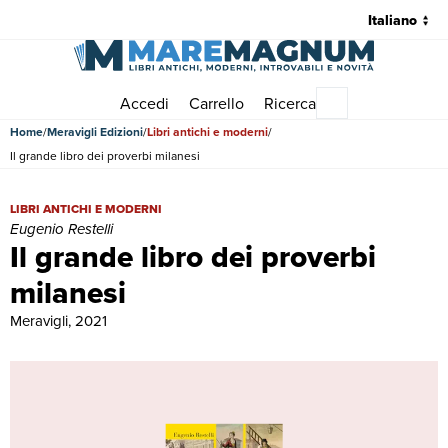
Accedi
Carrello
Ricerca
Menu principale
Home
Meravigli Edizioni
Libri antichi e moderni
Il grande libro dei proverbi milanesi
Il grande libro dei proverbi milanesi | Libri antichi e moderni | Eugeni
LIBRI ANTICHI E MODERNI
Eugenio Restelli
Il grande libro dei proverbi
milanesi
Meravigli, 2021