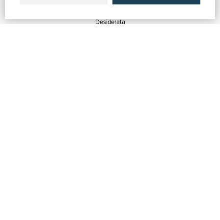
Quotazioni
Desiderata
Servizi alle Biblioteche
Servizi alle Librerie
Servizi Pubblicitari
ASSISTENZA
Aiuto e FAQ
Tracciare gli ordini
Diritto di recesso
Fatturazione
Carta del Docente / 18App
Contattaci
SU DI NOI
Chi siamo
Mostre & Eventi
Venditori
Blog
Vendi con noi