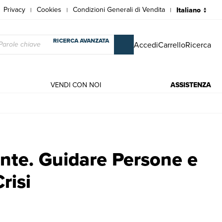
Privacy
Cookies
Condizioni Generali di Vendita
|
|
|
RICERCA AVANZATA
Accedi
Carrello
Ricerca
VENDI CON NOI
ASSISTENZA
a Crisi | Libri antichi e moderni | Botteri Tiziano
nte. Guidare Persone e
risi