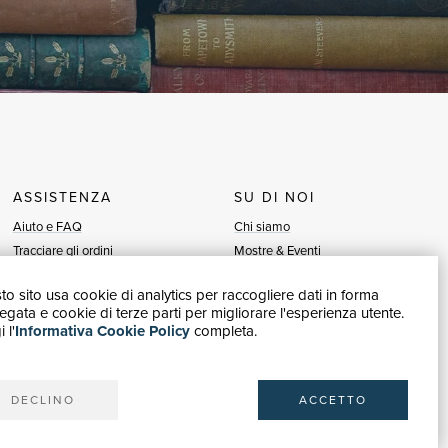
ASSISTENZA
SU DI NOI
Aiuto e FAQ
Chi siamo
Tracciare gli ordini
Mostre & Eventi
Diritto di recesso
Venditori
o sito usa cookie di analytics per raccogliere dati in forma
Fatturazione
Blog
gata e cookie di terze parti per migliorare l'esperienza utente.
Carta del Docente / 18App
Vendi con noi
 l'
Informativa Cookie Policy
completa.
Contattaci
DECLINO
ACCETTO