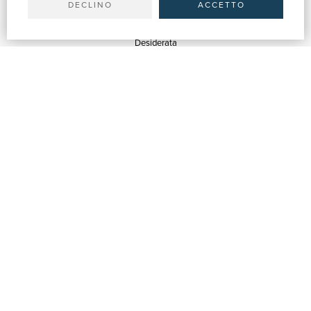
DECLINO
ACCETTO
SERVIZI
Quotazioni
Desiderata
Servizi alle Biblioteche
Servizi alle Librerie
Servizi Pubblicitari
ASSISTENZA
Aiuto e FAQ
Tracciare gli ordini
Diritto di recesso
Fatturazione
Carta del Docente / 18App
Contattaci
SU DI NOI
Chi siamo
Mostre & Eventi
Venditori
Blog