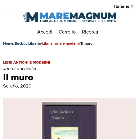
Accedi
Carrello
Ricerca
Menu principale
Home
Bacbuc Libreria
Libri antichi e moderni
Il muro
Il muro | Libri antichi e moderni | John Lanchester
LIBRI ANTICHI E MODERNI
John Lanchester
Il muro
Sellerio, 2020