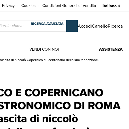
Privacy
Cookies
Condizioni Generali di Vendita
|
|
|
RICERCA AVANZATA
Accedi
Carrello
Ricerca
VENDI CON NOI
ASSISTENZA
 di niccolò Copernico e I centenario della sua fondazione.
OMICO DI ROMA nel V centenario della nascita di niccolò Copern
CO E COPERNICANO
ASTRONOMICO DI ROMA
scita di niccolò