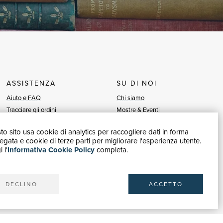
ASSISTENZA
SU DI NOI
Aiuto e FAQ
Chi siamo
Tracciare gli ordini
Mostre & Eventi
Diritto di recesso
Venditori
o sito usa cookie di analytics per raccogliere dati in forma
Fatturazione
Blog
gata e cookie di terze parti per migliorare l'esperienza utente.
Carta del Docente / 18App
Vendi con noi
 l'
Informativa Cookie Policy
completa.
Contattaci
DECLINO
ACCETTO