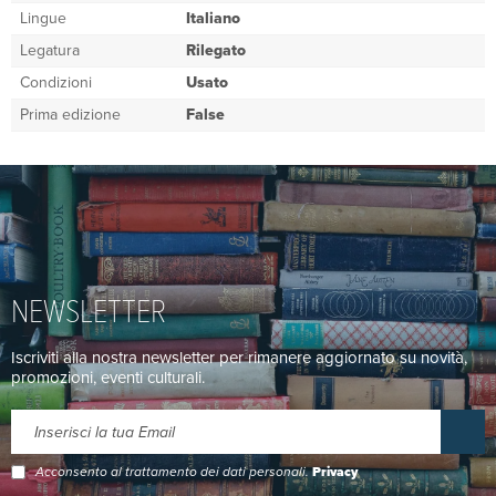
Lingue
Italiano
Legatura
Rilegato
Condizioni
Usato
Prima edizione
False
NEWSLETTER
Iscriviti alla nostra newsletter per rimanere aggiornato su novità,
promozioni, eventi culturali.
Acconsento al trattamento dei dati personali.
Privacy