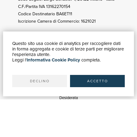
C.F./Partita IVA 13162270154
Codice Destinatario BA6ET11
Iscrizione Camera di Commercio: 1621021
Questo sito usa cookie di analytics per raccogliere dati
GUIDA ACQUISTI
in forma aggregata e cookie di terze parti per migliorare
Catalogo
l'esperienza utente.
Leggi l'
Informativa Cookie Policy
completa.
Ricerca avanzata
Il tuo account
Spedizioni
DECLINO
ACCETTO
SERVIZI
Quotazioni
Desiderata
Servizi alle Biblioteche
Servizi alle Librerie
Servizi Pubblicitari
ASSISTENZA
Aiuto e FAQ