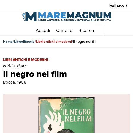
Accedi
Carrello
Ricerca
Menu principale
Home
Librodifaccia
Libri antichi e moderni
Il negro nel film
Il negro nel film | Libri antichi e moderni | Noble, Peter
LIBRI ANTICHI E MODERNI
Noble, Peter
Il negro nel film
Bocca, 1956