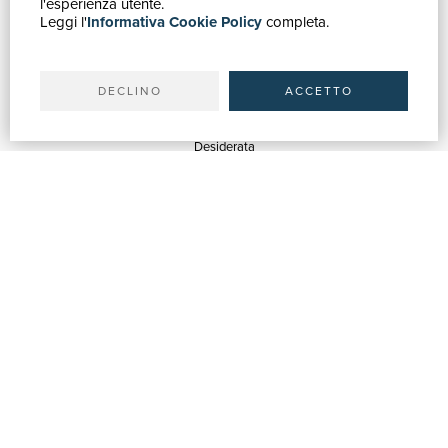
l'esperienza utente.
Leggi l'
Informativa Cookie Policy
completa.
Ricerca avanzata
Il tuo account
Spedizioni
DECLINO
ACCETTO
SERVIZI
Quotazioni
Desiderata
Servizi alle Biblioteche
Servizi alle Librerie
Servizi Pubblicitari
ASSISTENZA
Aiuto e FAQ
Tracciare gli ordini
Diritto di recesso
Fatturazione
Carta del Docente / 18App
Contattaci
SU DI NOI
Chi siamo