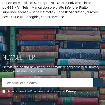
Periodico mensile di S. Eloquenza - Quarta edizione - in 8° -
pp.666 + V - Tela - Manca dorso e piatto inferiore. Piatto
superiore abraso - Serie I: Omelie - Serie II: Allocuzioni, discorsi
ecc. - Serie III: Panegirici, conferenze ecc.
NEWSLETTER
Iscriviti alla nostra newsletter per rimanere aggiornato su novità,
promozioni, eventi culturali.
Acconsento al trattamento dei dati personali.
Privacy