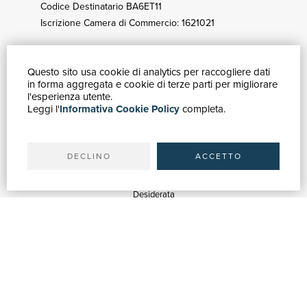
Codice Destinatario BA6ET11
Iscrizione Camera di Commercio: 1621021
Questo sito usa cookie di analytics per raccogliere dati
GUIDA ACQUISTI
in forma aggregata e cookie di terze parti per migliorare
Catalogo
l'esperienza utente.
Leggi l'
Informativa Cookie Policy
completa.
Ricerca avanzata
Il tuo account
Spedizioni
DECLINO
ACCETTO
SERVIZI
Quotazioni
Desiderata
Servizi alle Biblioteche
Servizi alle Librerie
Servizi Pubblicitari
ASSISTENZA
Aiuto e FAQ
Tracciare gli ordini