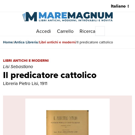
Accedi
Carrello
Ricerca
Menu principale
Home
Antica Libreria
Libri antichi e moderni
Il predicatore cattolico
Il predicatore cattolico | Libri antichi e moderni | Lisi Sebastiano
LIBRI ANTICHI E MODERNI
Lisi Sebastiano
Il predicatore cattolico
Libreria Pietro Lisi, 1911