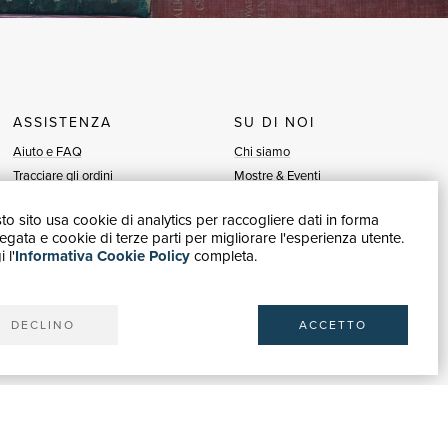
ASSISTENZA
SU DI NOI
Aiuto e FAQ
Chi siamo
Tracciare gli ordini
Mostre & Eventi
Diritto di recesso
Venditori
o sito usa cookie di analytics per raccogliere dati in forma
Fatturazione
Blog
gata e cookie di terze parti per migliorare l'esperienza utente.
Carta del Docente / 18App
Vendi con noi
 l'
Informativa Cookie Policy
completa.
Contattaci
DECLINO
ACCETTO