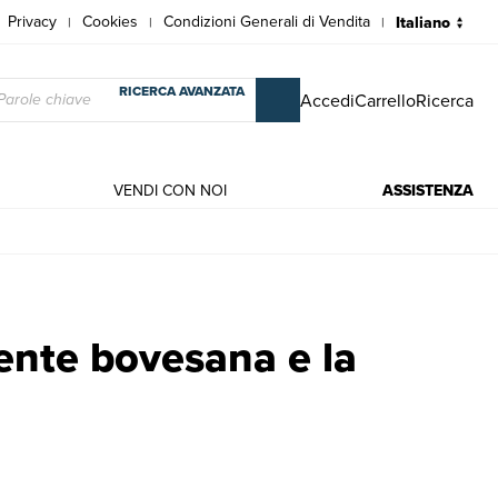
Privacy
Cookies
Condizioni Generali di Vendita
|
|
|
RICERCA AVANZATA
Accedi
Carrello
Ricerca
VENDI CON NOI
ASSISTENZA
 Libri antichi e moderni | Renato Aimo
gente bovesana e la