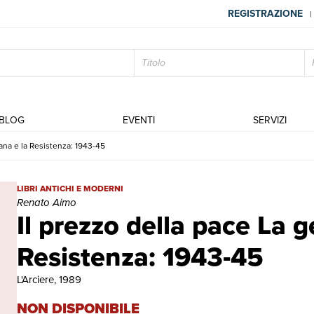
REGISTRAZIONE
|
BLOG
EVENTI
SERVIZI
ana e la Resistenza: 1943-45
Il prezzo della pace La gente bovesana e la Resistenza: 1943-45 |
LIBRI ANTICHI E MODERNI
Renato Aimo
Il prezzo della pace La 
Resistenza: 1943-45
L'Arciere, 1989
NON DISPONIBILE