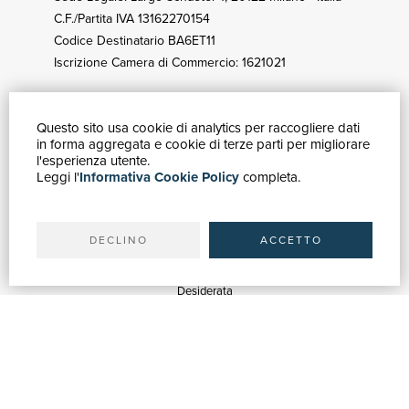
C.F./Partita IVA 13162270154
Codice Destinatario BA6ET11
Iscrizione Camera di Commercio: 1621021
Questo sito usa cookie di analytics per raccogliere dati
GUIDA ACQUISTI
in forma aggregata e cookie di terze parti per migliorare
Catalogo
l'esperienza utente.
Leggi l'
Informativa Cookie Policy
completa.
Ricerca avanzata
Il tuo account
Spedizioni
DECLINO
ACCETTO
SERVIZI
Quotazioni
Desiderata
Servizi alle Biblioteche
Servizi alle Librerie
Servizi Pubblicitari
ASSISTENZA
Aiuto e FAQ