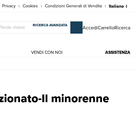
Privacy
Cookies
Condizioni Generali di Vendita
|
|
|
RICERCA AVANZATA
Accedi
Carrello
Ricerca
VENDI CON NOI
ASSISTENZA
ichi e moderni | Jurij N. Tynjanov, Renzo Oliva
zionato-Il minorenne