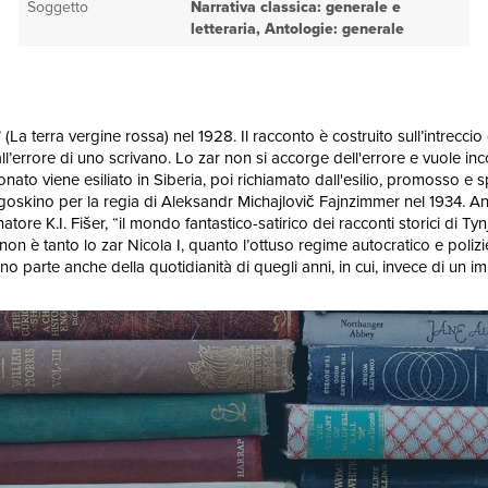
Soggetto
Narrativa classica: generale e
letteraria, Antologie: generale
a terra vergine rossa) nel 1928. Il racconto è costruito sull’intreccio d
errore di uno scrivano. Lo zar non si accorge dell'errore e vuole inco
to viene esiliato in Siberia, poi richiamato dall'esilio, promosso e sp
elgoskino per la regia di Aleksandr Michajlovič Fajnzimmer nel 1934. A
enatore K.I. Fišer, “il mondo fantastico-satirico dei racconti storici d
non è tanto lo zar Nicola I, quanto l’ottuso regime autocratico e polizie
evano parte anche della quotidianità di quegli anni, in cui, invece di un i