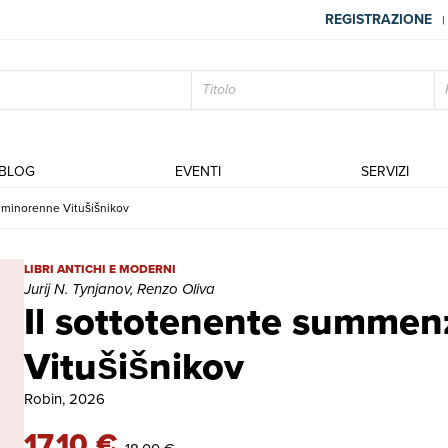
REGISTRAZIONE
|
BLOG
EVENTI
SERVIZI
 minorenne Vitušišnikov
Il sottotenente summenzionato-Il minorenne Vitušišnikov | Libri ant
LIBRI ANTICHI E MODERNI
Jurij N. Tynjanov, Renzo Oliva
Il sottotenente summen
Vitušišnikov
Robin, 2026
17,10 €