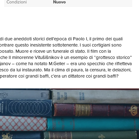
Condizioni
Nuovo
i due aneddoti storici dell’epoca di Paolo I, il primo dei quali
ntrare questo inesistente sottotenente. I suoi cortigiani sono
osato. Muore e riceve un funerale di stato. Il film con la
nche Il minorenne Vitušišnikov è un esempio di “grottesco storico”
i Tynjanov – come ha notato M.Geller – era uno specchio che rifletteva
sco da lui instaurato. Ma il clima di paura, la censura, le delazioni,
mperatore coi grandi baffi, c’era un dittatore coi grandi baffi?