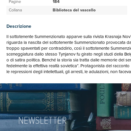
Pagine
184
Collana
Biblioteca del vascello
Descrizione
Il sottotenente Summenzionato apparve sulla rivista Krasnaja Nov’ (L
riguarda la nascita del sottotenente Summenzionato provocata dall’
troppo spaventati per contraddirlo, così il sottotenente Summenziona
sceneggiatura dallo stesso Tynjanov fu girato negli studi della B
o di satira politica. Benché la storia sia tratta dalle memorie del s
fedelmente la effettiva realtà sovietica”. Protagonista del racconto 
le repressioni degli intellettuali, gli arresti, le adulazioni, non fac
NEWSLETTER