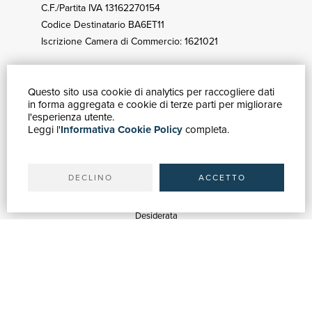
C.F./Partita IVA 13162270154
Codice Destinatario BA6ET11
Iscrizione Camera di Commercio: 1621021
Questo sito usa cookie di analytics per raccogliere dati
GUIDA ACQUISTI
in forma aggregata e cookie di terze parti per migliorare
Catalogo
l'esperienza utente.
Leggi l'
Informativa Cookie Policy
completa.
Ricerca avanzata
Il tuo account
Spedizioni
DECLINO
ACCETTO
SERVIZI
Quotazioni
Desiderata
Servizi alle Biblioteche
Servizi alle Librerie
Servizi Pubblicitari
ASSISTENZA
Aiuto e FAQ