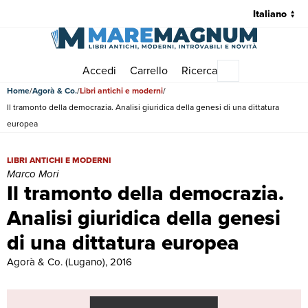
Accedi
Carrello
Ricerca
Menu principale
Home
Agorà & Co.
Libri antichi e moderni
Il tramonto della democrazia. Analisi giuridica della genesi di una dittatura
europea
Il tramonto della democrazia. Analisi giuridica della genesi di una di
LIBRI ANTICHI E MODERNI
Marco Mori
Il tramonto della democrazia.
Analisi giuridica della genesi
di una dittatura europea
Agorà & Co. (Lugano), 2016