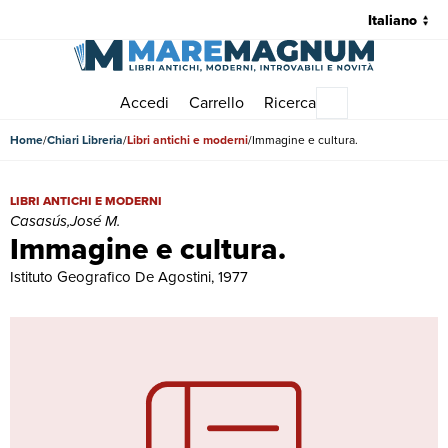
Accedi
Carrello
Ricerca
Menu principale
Home
Chiari Libreria
Libri antichi e moderni
Immagine e cultura.
Immagine e cultura. | Libri antichi e moderni | Casasús,José M.
LIBRI ANTICHI E MODERNI
Casasús,José M.
Immagine e cultura.
Istituto Geografico De Agostini, 1977