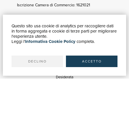
Iscrizione Camera di Commercio: 1621021
Questo sito usa cookie di analytics per raccogliere dati
GUIDA ACQUISTI
in forma aggregata e cookie di terze parti per migliorare
Catalogo
l'esperienza utente.
Leggi l'
Informativa Cookie Policy
completa.
Ricerca avanzata
Il tuo account
Spedizioni
DECLINO
ACCETTO
SERVIZI
Quotazioni
Desiderata
Servizi alle Biblioteche
Servizi alle Librerie
Servizi Pubblicitari
ASSISTENZA
Aiuto e FAQ
Tracciare gli ordini
Diritto di recesso