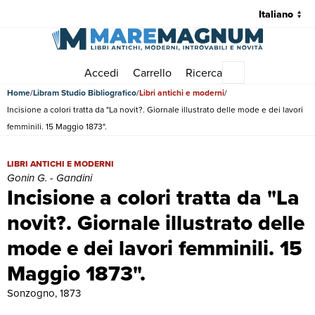
Accedi
Carrello
Ricerca
Menu principale
Home
Libram Studio Bibliografico
Libri antichi e moderni
Incisione a colori tratta da "La novit?. Giornale illustrato delle mode e dei lavori
femminili. 15 Maggio 1873".
Incisione a colori tratta da "La novit?. Giornale illustrato delle mode 
LIBRI ANTICHI E MODERNI
Gonin G. - Gandini
Incisione a colori tratta da "La
novit?. Giornale illustrato delle
mode e dei lavori femminili. 15
Maggio 1873".
Sonzogno, 1873