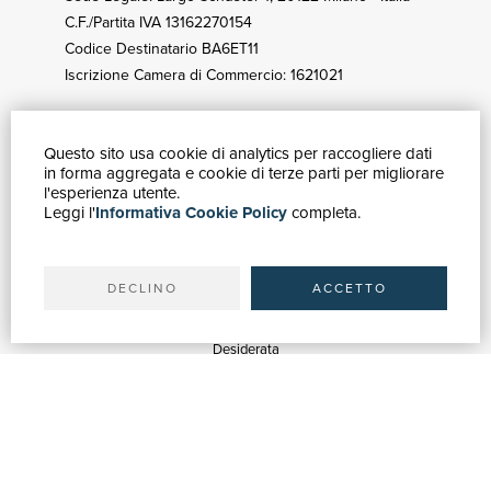
C.F./Partita IVA 13162270154
Codice Destinatario BA6ET11
Iscrizione Camera di Commercio: 1621021
Questo sito usa cookie di analytics per raccogliere dati
GUIDA ACQUISTI
in forma aggregata e cookie di terze parti per migliorare
Catalogo
l'esperienza utente.
Leggi l'
Informativa Cookie Policy
completa.
Ricerca avanzata
Il tuo account
Spedizioni
DECLINO
ACCETTO
SERVIZI
Quotazioni
Desiderata
Servizi alle Biblioteche
Servizi alle Librerie
Servizi Pubblicitari
ASSISTENZA
Aiuto e FAQ