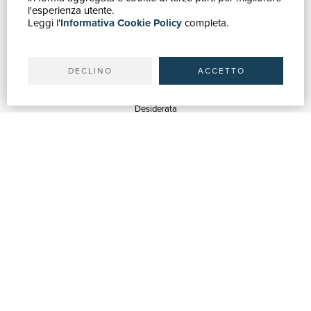
Catalogo
l'esperienza utente.
Leggi l'
Informativa Cookie Policy
completa.
Ricerca avanzata
Il tuo account
Spedizioni
DECLINO
ACCETTO
SERVIZI
Quotazioni
Desiderata
Servizi alle Biblioteche
Servizi alle Librerie
Servizi Pubblicitari
ASSISTENZA
Aiuto e FAQ
Tracciare gli ordini
Diritto di recesso
Fatturazione
Carta del Docente / 18App
Contattaci
SU DI NOI