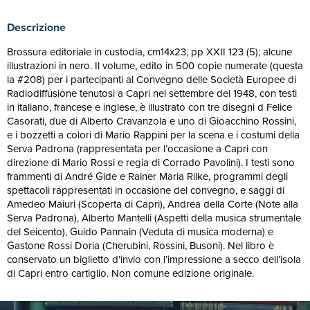
Descrizione
Brossura editoriale in custodia, cm14x23, pp XXII 123 (5); alcune
illustrazioni in nero. Il volume, edito in 500 copie numerate (questa
la #208) per i partecipanti al Convegno delle Società Europee di
Radiodiffusione tenutosi a Capri nel settembre del 1948, con testi
in italiano, francese e inglese, è illustrato con tre disegni d Felice
Casorati, due di Alberto Cravanzola e uno di Gioacchino Rossini,
e i bozzetti a colori di Mario Rappini per la scena e i costumi della
Serva Padrona (rappresentata per l’occasione a Capri con
direzione di Mario Rossi e regia di Corrado Pavolini). I testi sono
frammenti di André Gide e Rainer Maria Rilke, programmi degli
spettacoli rappresentati in occasione del convegno, e saggi di
Amedeo Maiuri (Scoperta di Capri), Andrea della Corte (Note alla
Serva Padrona), Alberto Mantelli (Aspetti della musica strumentale
del Seicento), Guido Pannain (Veduta di musica moderna) e
Gastone Rossi Doria (Cherubini, Rossini, Busoni). Nel libro è
conservato un biglietto d’invio con l’impressione a secco dell’isola
di Capri entro cartiglio. Non comune edizione originale.