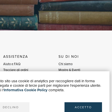
ASSISTENZA
SU DI NOI
Aiuto e FAQ
Chi siamo
Tracciare gli ordini
Mostre & Eventi
Diritto di recesso
Venditori
o sito usa cookie di analytics per raccogliere dati in forma
Fatturazione
Blog
gata e cookie di terze parti per migliorare l'esperienza utente.
Carta del Docente / 18App
Vendi con noi
 l'
Informativa Cookie Policy
completa.
Contattaci
DECLINO
ACCETTO