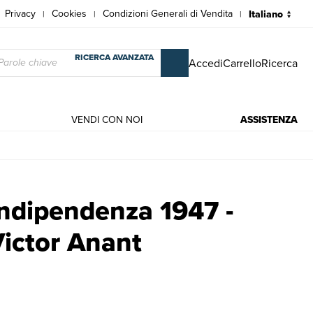
Privacy
Cookies
Condizioni Generali di Vendita
|
|
|
RICERCA AVANZATA
Accedi
Carrello
Ricerca
VENDI CON NOI
ASSISTENZA
Victor Anant | Libri antichi e moderni |
indipendenza 1947 -
Victor Anant