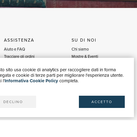
ASSISTENZA
SU DI NOI
Aiuto e FAQ
Chi siamo
Tracciare gli ordini
Mostre & Eventi
Diritto di recesso
Venditori
o sito usa cookie di analytics per raccogliere dati in forma
Fatturazione
Blog
gata e cookie di terze parti per migliorare l'esperienza utente.
Carta del Docente / 18App
Vendi con noi
 l'
Informativa Cookie Policy
completa.
Contattaci
DECLINO
ACCETTO