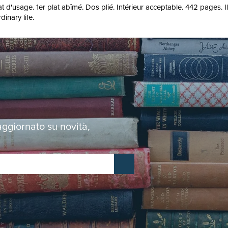
 d'usage. 1er plat abîmé. Dos plié. Intérieur acceptable. 442 pages. I
inary life.
 aggiornato su novità,