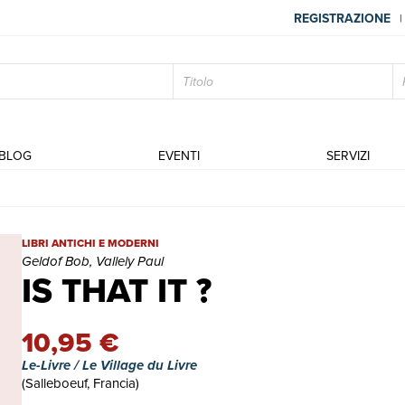
REGISTRAZIONE
|
BLOG
EVENTI
SERVIZI
IS THAT IT ? | Libri antichi e moderni | Geldof Bob, Vallely Paul
LIBRI ANTICHI E MODERNI
Geldof Bob, Vallely Paul
IS THAT IT ?
10,95 €
Le-Livre / Le Village du Livre
(Salleboeuf, Francia)