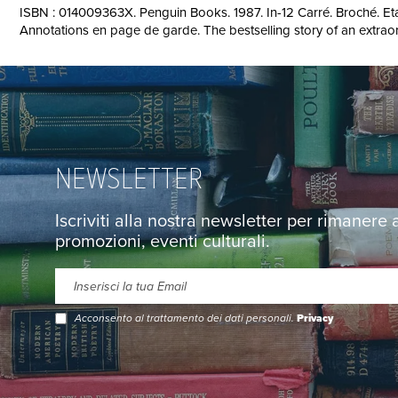
ISBN : 014009363X. Penguin Books. 1987. In-12 Carré. Broché. Etat
Annotations en page de garde. The bestselling story of an extraord
NEWSLETTER
Iscriviti alla nostra newsletter per rimanere
promozioni, eventi culturali.
Acconsento al trattamento dei dati personali.
Privacy