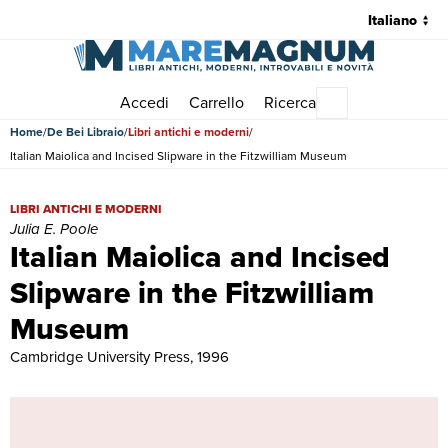
Accedi
Carrello
Ricerca
Menu principale
Home
De Bei Libraio
Libri antichi e moderni
Italian Maiolica and Incised Slipware in the Fitzwilliam Museum
Italian Maiolica and Incised Slipware in the Fitzwilliam Museum | Libri
LIBRI ANTICHI E MODERNI
Julia E. Poole
Italian Maiolica and Incised
Slipware in the Fitzwilliam
Museum
Cambridge University Press, 1996