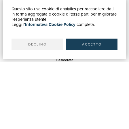
Questo sito usa cookie di analytics per raccogliere dati
GUIDA ACQUISTI
in forma aggregata e cookie di terze parti per migliorare
Catalogo
l'esperienza utente.
Leggi l'
Informativa Cookie Policy
completa.
Ricerca avanzata
Il tuo account
Spedizioni
DECLINO
ACCETTO
SERVIZI
Quotazioni
Desiderata
Servizi alle Biblioteche
Servizi alle Librerie
Servizi Pubblicitari
ASSISTENZA
Aiuto e FAQ
Tracciare gli ordini
Diritto di recesso
Fatturazione
Carta del Docente / 18App