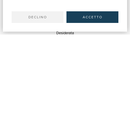
Il tuo account
Spedizioni
DECLINO
ACCETTO
SERVIZI
Quotazioni
Desiderata
Servizi alle Biblioteche
Servizi alle Librerie
Servizi Pubblicitari
ASSISTENZA
Aiuto e FAQ
Tracciare gli ordini
Diritto di recesso
Fatturazione
Carta del Docente / 18App
Contattaci
SU DI NOI
Chi siamo
Mostre & Eventi