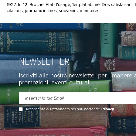
1927. In-12. Broché. Etat d'usage, 1er plat abîmé, Dos satisfaisant, In
citations, journaux intimes, souvenirs, mémoires
NEWSLETTER
Iscriviti alla nostra newsletter per rimanere
promozioni, eventi culturali.
Acconsento al trattamento dei dati personali.
Privacy