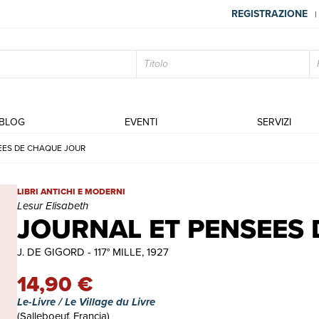
REGISTRAZIONE
|
BLOG
EVENTI
SERVIZI
EES DE CHAQUE JOUR
JOURNAL ET PENSEES DE CHAQUE JOUR | Libri antichi e moderni
LIBRI ANTICHI E MODERNI
Lesur Elisabeth
JOURNAL ET PENSEES
J. DE GIGORD - 117° MILLE, 1927
14,90 €
Le-Livre / Le Village du Livre
(Salleboeuf, Francia)