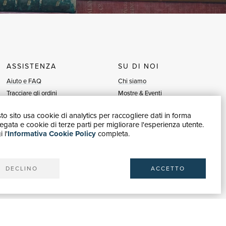
ASSISTENZA
SU DI NOI
Aiuto e FAQ
Chi siamo
Tracciare gli ordini
Mostre & Eventi
Diritto di recesso
Venditori
o sito usa cookie di analytics per raccogliere dati in forma
Fatturazione
Blog
gata e cookie di terze parti per migliorare l'esperienza utente.
Carta del Docente / 18App
Vendi con noi
 l'
Informativa Cookie Policy
completa.
Contattaci
DECLINO
ACCETTO