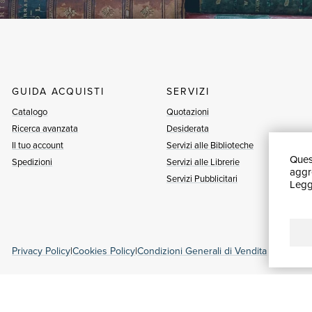
GUIDA ACQUISTI
SERVIZI
Catalogo
Quotazioni
Ricerca avanzata
Desiderata
Il tuo account
Servizi alle Biblioteche
Quest
Spedizioni
Servizi alle Librerie
aggre
Servizi Pubblicitari
Leggi
Privacy Policy
|
Cookies Policy
|
Condizioni Generali di Vendita