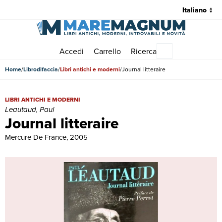
Accedi
Carrello
Ricerca
Menu principale
Home
Librodifaccia
Libri antichi e moderni
Journal litteraire
Journal litteraire | Libri antichi e moderni | Leautaud, Paul
LIBRI ANTICHI E MODERNI
Leautaud, Paul
Journal litteraire
Mercure De France, 2005