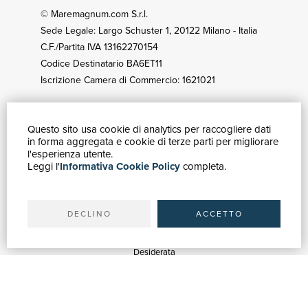
© Maremagnum.com S.r.l.
Sede Legale: Largo Schuster 1, 20122 Milano - Italia
C.F./Partita IVA 13162270154
Codice Destinatario BA6ET11
Iscrizione Camera di Commercio: 1621021
Questo sito usa cookie di analytics per raccogliere dati
GUIDA ACQUISTI
in forma aggregata e cookie di terze parti per migliorare
Catalogo
l'esperienza utente.
Leggi l'
Informativa Cookie Policy
completa.
Ricerca avanzata
Il tuo account
Spedizioni
DECLINO
ACCETTO
SERVIZI
Quotazioni
Desiderata
Servizi alle Biblioteche
Servizi alle Librerie
Servizi Pubblicitari