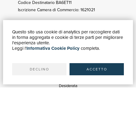
Codice Destinatario BA6ET11
Iscrizione Camera di Commercio: 1621021
Questo sito usa cookie di analytics per raccogliere dati
GUIDA ACQUISTI
in forma aggregata e cookie di terze parti per migliorare
Catalogo
l'esperienza utente.
Leggi l'
Informativa Cookie Policy
completa.
Ricerca avanzata
Il tuo account
Spedizioni
DECLINO
ACCETTO
SERVIZI
Quotazioni
Desiderata
Servizi alle Biblioteche
Servizi alle Librerie
Servizi Pubblicitari
ASSISTENZA
Aiuto e FAQ
Tracciare gli ordini