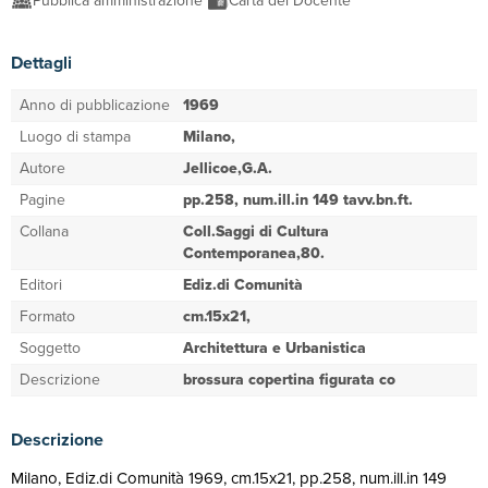
Pubblica amministrazione
Carta del Docente
Dettagli
Anno di pubblicazione
1969
Luogo di stampa
Milano,
Autore
Jellicoe,G.A.
Pagine
pp.258, num.ill.in 149 tavv.bn.ft.
Collana
Coll.Saggi di Cultura
Contemporanea,80.
Editori
Ediz.di Comunità
Formato
cm.15x21,
Soggetto
Architettura e Urbanistica
Descrizione
brossura copertina figurata co
Descrizione
Milano, Ediz.di Comunità 1969, cm.15x21, pp.258, num.ill.in 149