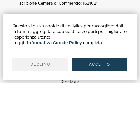
Iscrizione Camera di Commercio: 1621021
Questo sito usa cookie di analytics per raccogliere dati
GUIDA ACQUISTI
in forma aggregata e cookie di terze parti per migliorare
Catalogo
l'esperienza utente.
Leggi l'
Informativa Cookie Policy
completa.
Ricerca avanzata
Il tuo account
Spedizioni
DECLINO
ACCETTO
SERVIZI
Quotazioni
Desiderata
Servizi alle Biblioteche
Servizi alle Librerie
Servizi Pubblicitari
ASSISTENZA
Aiuto e FAQ
Tracciare gli ordini
Diritto di recesso