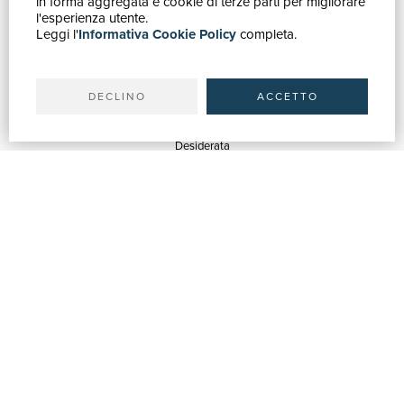
in forma aggregata e cookie di terze parti per migliorare
Catalogo
l'esperienza utente.
Leggi l'
Informativa Cookie Policy
completa.
Ricerca avanzata
Il tuo account
Spedizioni
DECLINO
ACCETTO
SERVIZI
Quotazioni
Desiderata
Servizi alle Biblioteche
Servizi alle Librerie
Servizi Pubblicitari
ASSISTENZA
Aiuto e FAQ
Tracciare gli ordini
Diritto di recesso
Fatturazione
Carta del Docente / 18App
Contattaci
SU DI NOI