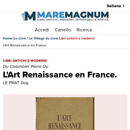
Accedi
Carrello
Ricerca
Menu principale
Home
Le-Livre / Le Village du Livre
Libri antichi e moderni
L'Art Renaissance en France.
L'Art Renaissance en France. | Libri antichi e moderni | Du Colombie
LIBRI ANTICHI E MODERNI
Du Colombier Pierre Du
L'Art Renaissance en France.
LE PRAT Guy,