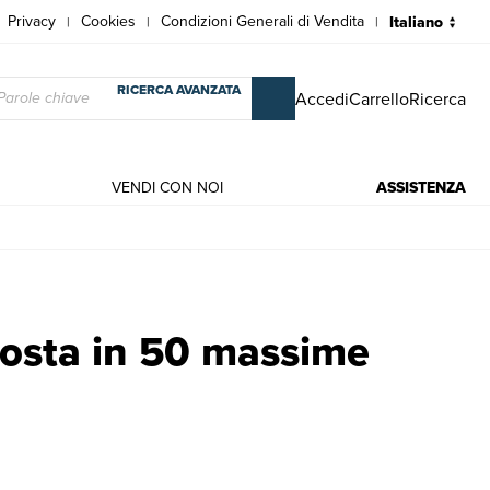
Privacy
Cookies
Condizioni Generali di Vendita
|
|
|
RICERCA AVANZATA
Accedi
Carrello
Ricerca
VENDI CON NOI
ASSISTENZA
erni | Schopenhauer, Arthur, ,Schopenhauer, Arthur
sposta in 50 massime