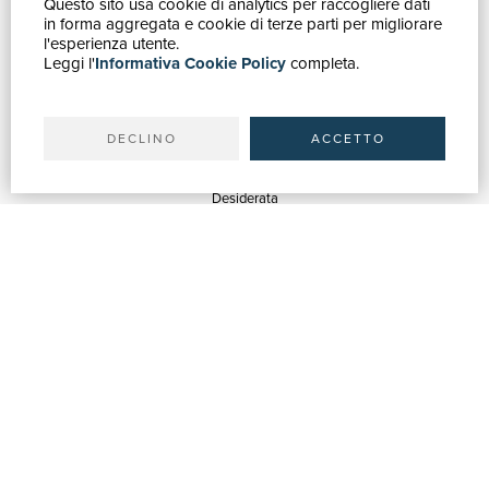
Questo sito usa cookie di analytics per raccogliere dati
GUIDA ACQUISTI
in forma aggregata e cookie di terze parti per migliorare
Catalogo
l'esperienza utente.
Leggi l'
Informativa Cookie Policy
completa.
Ricerca avanzata
Il tuo account
Spedizioni
DECLINO
ACCETTO
SERVIZI
Quotazioni
Desiderata
Servizi alle Biblioteche
Servizi alle Librerie
Servizi Pubblicitari
ASSISTENZA
Aiuto e FAQ
Tracciare gli ordini
Diritto di recesso
Fatturazione
Carta del Docente / 18App
Contattaci