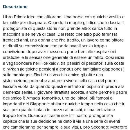
Descrizione
Libro Primo: Idee che affiorano: Una borsa con qualche vestito e
le matite per disegnare. Quando la moglie gli dice che lo lascia, il
protagonista di questa storia non prende altro: carica tutto in
macchina e se ne va di casa. Del resto che altro può fare? Ha
trentasei anni, una donna che l'ha tradito, un lavoro come pittore
di ritratti su commissione che porta avanti senza troppa
convinzione dopo aver messo da parte ben altre aspirazioni
artistiche, e la sensazione generale di essere un fallito. Così inizia
a vagabondare nell'Hokkaid?, tra paesini di pescatori sulla costa
e ry?kan (le tipiche pensioni a conduzione famigliare giapponesi)
sulle montagne. Finché un vecchio amico gli offre una
sistemazione: potrebbe andare a vivere nella casa del padre,
lasciata vuota da quando questi è entrato in ospizio in preda alla
demenza senile. Il giovane ritrattista accetta, anche perché il padre
dell'amico è Amada Tomohiko, uno dei pittori più famosi e
importanti del Giappone: abitare qualche tempo nella casa che fu
sua, per quanto isolata in mezzo ai boschi, è una tentazione
troppo forte. Quando si trasferisce lì, il nostro protagonista
capisce che la sua decisione ha dato il via a una serie di eventi
che cambieranno per sempre la sua vita. Libro Secondo: Metafore