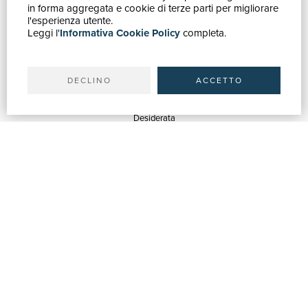
in forma aggregata e cookie di terze parti per migliorare
Catalogo
l'esperienza utente.
Leggi l'
Informativa Cookie Policy
completa.
Ricerca avanzata
Il tuo account
Spedizioni
DECLINO
ACCETTO
SERVIZI
Quotazioni
Desiderata
Servizi alle Biblioteche
Servizi alle Librerie
Servizi Pubblicitari
ASSISTENZA
Aiuto e FAQ
Tracciare gli ordini
Diritto di recesso
Fatturazione
Carta del Docente / 18App
Contattaci
SU DI NOI