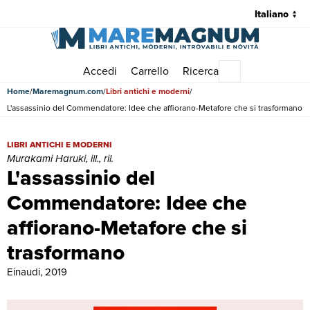
Accedi
Carrello
Ricerca
Menu principale
Home
Maremagnum.com
Libri antichi e moderni
L'assassinio del Commendatore: Idee che affiorano-Metafore che si trasformano
L'assassinio del Commendatore: Idee che affiorano-Metafore che si tra
LIBRI ANTICHI E MODERNI
Murakami Haruki, ill., ril.
L'assassinio del
Commendatore: Idee che
affiorano-Metafore che si
trasformano
Einaudi, 2019