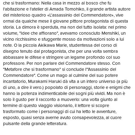
che si trasformano: Nella casa in mezzo al bosco che fu
l'abitazione e l'atelier di Amada Tomohiko, il grande artista autore
del misterioso quadro «L'assassinio del Commendatore», vive
ormai da qualche mese il giovane pittore protagonista di questa
storia. La dimora è sperduta, ma non del tutto isolata: nel primo
volume, "Idee che affiorano", avevamo conosciuto Menshiki, un
vicino ricchissimo e sfuggente mosso da motivazioni solo a lui
note. O la piccola Akikawa Marie, studentessa del corso di
disegno tenuto dal protagonista, che per una volta sembra
abbassare le difese e stringere un legame profondo col suo
professore. Per non parlare del Commendatore stesso. Con
"Metafore che si trasformano" si conclude l'"Assassinio del
Commendatore". Come un mago al culmine del suo potere
incantatorio, Murakami Haruki dà vita a un intero universo (a più
di uno, a dire il vero.) popolato di personaggi, storie e enigmi che
hanno la potenza indimenticabile dei sogni più vividi. Ma non è
solo il gusto per il racconto a muoverlo: una volta giunto al
termine di questo viaggio visionario, il lettore si scopre
trasformato come i personaggi di cui ha letto le avventure,
esposto, quasi senza averne avuto consapevolezza, al cuore
pulsante della grande letteratura.