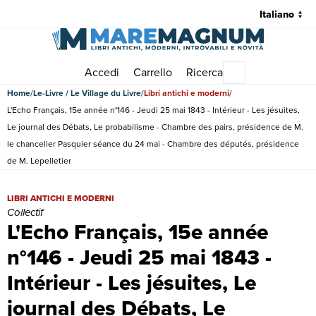
Accedi
Carrello
Ricerca
Menu principale
Home
Le-Livre / Le Village du Livre
Libri antichi e moderni
L'Echo Français, 15e année n°146 - Jeudi 25 mai 1843 - Intérieur - Les jésuites,
Le journal des Débats, Le probabilisme - Chambre des pairs, présidence de M.
le chancelier Pasquier séance du 24 mai - Chambre des députés, présidence
de M. Lepelletier
L'Echo Français, 15e année n°146 - Jeudi 25 mai 1843 - Intérieur - L
LIBRI ANTICHI E MODERNI
Collectif
L'Echo Français, 15e année
n°146 - Jeudi 25 mai 1843 -
Intérieur - Les jésuites, Le
journal des Débats, Le