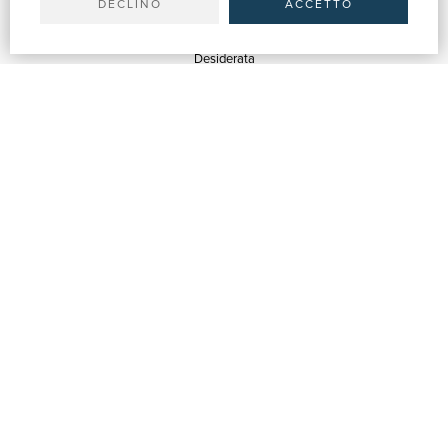
DECLINO
ACCETTO
SERVIZI
Quotazioni
Desiderata
Servizi alle Biblioteche
Servizi alle Librerie
Servizi Pubblicitari
ASSISTENZA
Aiuto e FAQ
Tracciare gli ordini
Diritto di recesso
Fatturazione
Carta del Docente / 18App
Contattaci
SU DI NOI
Chi siamo
Mostre & Eventi
Venditori
Blog