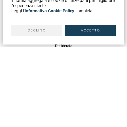
in forma aggregata e cookie di terze parti per migliorare
Catalogo
l'esperienza utente.
Leggi l'
Informativa Cookie Policy
completa.
Ricerca avanzata
Il tuo account
Spedizioni
DECLINO
ACCETTO
SERVIZI
Quotazioni
Desiderata
Servizi alle Biblioteche
Servizi alle Librerie
Servizi Pubblicitari
ASSISTENZA
Aiuto e FAQ
Tracciare gli ordini
Diritto di recesso
Fatturazione
Carta del Docente / 18App
Contattaci
SU DI NOI