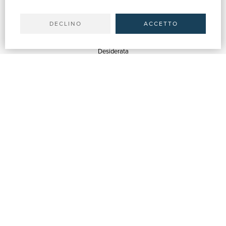
Il tuo account
Spedizioni
DECLINO
ACCETTO
SERVIZI
Quotazioni
Desiderata
Servizi alle Biblioteche
Servizi alle Librerie
Servizi Pubblicitari
ASSISTENZA
Aiuto e FAQ
Tracciare gli ordini
Diritto di recesso
Fatturazione
Carta del Docente / 18App
Contattaci
SU DI NOI
Chi siamo
Mostre & Eventi
Venditori