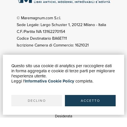
© Maremagnum.com S.r.l.
Sede Legale: Largo Schuster 1, 20122 Milano - Italia
C.F./Partita IVA 13162270154
Codice Destinatario BA6ET11
Iscrizione Camera di Commercio: 1621021
Questo sito usa cookie di analytics per raccogliere dati
GUIDA ACQUISTI
in forma aggregata e cookie di terze parti per migliorare
Catalogo
l'esperienza utente.
Leggi l'
Informativa Cookie Policy
completa.
Ricerca avanzata
Il tuo account
Spedizioni
DECLINO
ACCETTO
SERVIZI
Quotazioni
Desiderata
Servizi alle Biblioteche