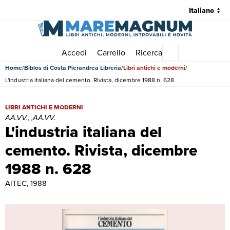
Accedi
Carrello
Ricerca
Menu principale
Home
Biblos di Costa Pierandrea Libreria
Libri antichi e moderni
L'industria italiana del cemento. Rivista, dicembre 1988 n. 628
L'industria italiana del cemento. Rivista, dicembre 1988 n. 628 | Libri
LIBRI ANTICHI E MODERNI
AA.VV., ,AA.VV.
L'industria italiana del
cemento. Rivista, dicembre
1988 n. 628
AITEC, 1988