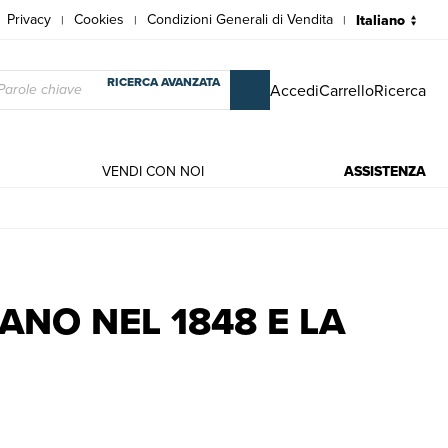
Privacy
Cookies
Condizioni Generali di Vendita
|
|
|
RICERCA AVANZATA
Accedi
Carrello
Ricerca
VENDI CON NOI
ASSISTENZA
 Libri antichi e moderni | Cattaneo Carlo
LANO NEL 1848 E LA