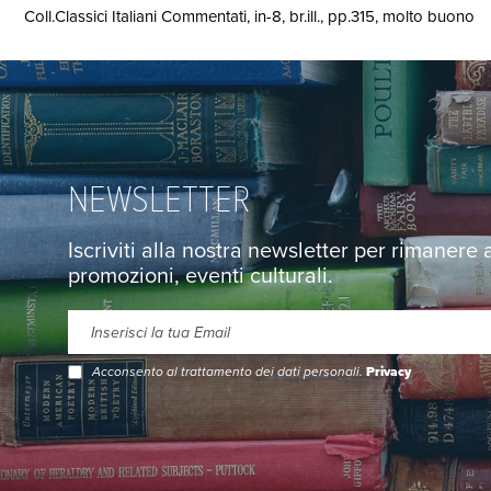
Coll.Classici Italiani Commentati, in-8, br.ill., pp.315, molto buono
NEWSLETTER
Iscriviti alla nostra newsletter per rimanere
promozioni, eventi culturali.
Acconsento al trattamento dei dati personali.
Privacy