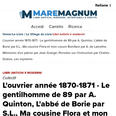
Accedi
Carrello
Ricerca
Menu principale
Home
Le-Livre / Le Village du Livre
Libri antichi e moderni
L'ouvrier année 1870-1871 - Le gentilhomme de 89 par A. Quinton, L'abbé de
Borie par S.L., Ma cousine Flora et mon cousin Boniface par A. de Lamothe,
Mémoires d'un patron par Jean Grange, Pensées sur l'instruction par Charles
Dubois, Les mystères
L'ouvrier année 1870-1871 - Le gentilhomme de 89 par A. Quinton, L'
LIBRI ANTICHI E MODERNI
Collectif
L'ouvrier année 1870-1871 - Le
gentilhomme de 89 par A.
Quinton, L'abbé de Borie par
S.L., Ma cousine Flora et mon