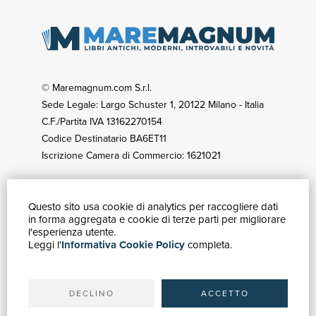
© Maremagnum.com S.r.l.
Sede Legale: Largo Schuster 1, 20122 Milano - Italia
C.F./Partita IVA 13162270154
Codice Destinatario BA6ET11
Iscrizione Camera di Commercio: 1621021
Questo sito usa cookie di analytics per raccogliere dati
GUIDA ACQUISTI
in forma aggregata e cookie di terze parti per migliorare
Catalogo
l'esperienza utente.
Leggi l'
Informativa Cookie Policy
completa.
Ricerca avanzata
Il tuo account
Spedizioni
DECLINO
ACCETTO
SERVIZI
Quotazioni