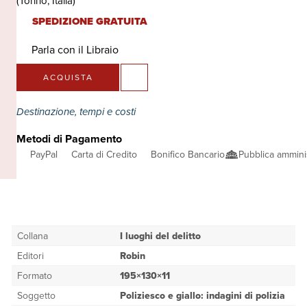
(Torino, Italia)
SPEDIZIONE GRATUITA
Parla con il Libraio
ACQUISTA
Destinazione, tempi e costi
Metodi di Pagamento
PayPal
Carta di Credito
Bonifico Bancario
Pubblica ammini
Collana
I luoghi del delitto
Editori
Robin
Formato
195×130×11
Soggetto
Poliziesco e giallo: indagini di polizia