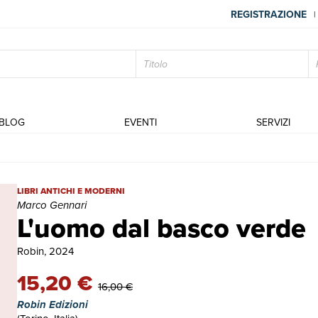
REGISTRAZIONE
|
BLOG
EVENTI
SERVIZI
L'uomo dal basco verde | Libri antichi e moderni | Marco Gennari
LIBRI ANTICHI E MODERNI
Marco Gennari
L'uomo dal basco verde
Robin, 2024
15,20 €
16,00 €
Robin Edizioni