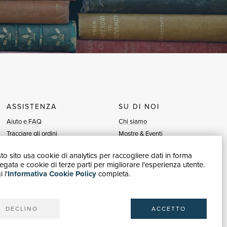
ASSISTENZA
SU DI NOI
Aiuto e FAQ
Chi siamo
Tracciare gli ordini
Mostre & Eventi
Diritto di recesso
Venditori
o sito usa cookie di analytics per raccogliere dati in forma
Fatturazione
Blog
gata e cookie di terze parti per migliorare l'esperienza utente.
Carta del Docente / 18App
Vendi con noi
 l'
Informativa Cookie Policy
completa.
Contattaci
DECLINO
ACCETTO