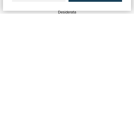
Quotazioni
Desiderata
Servizi alle Biblioteche
Servizi alle Librerie
Servizi Pubblicitari
ASSISTENZA
Aiuto e FAQ
Tracciare gli ordini
Diritto di recesso
Fatturazione
Carta del Docente / 18App
Contattaci
SU DI NOI
Chi siamo
Mostre & Eventi
Venditori
Blog
Vendi con noi