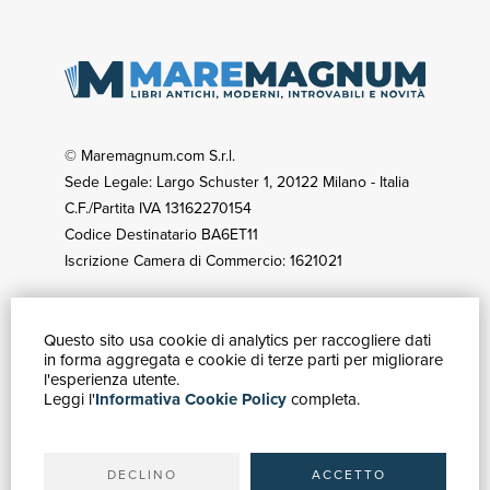
© Maremagnum.com S.r.l.
Sede Legale: Largo Schuster 1, 20122 Milano - Italia
C.F./Partita IVA 13162270154
Codice Destinatario BA6ET11
Iscrizione Camera di Commercio: 1621021
Questo sito usa cookie di analytics per raccogliere dati
GUIDA ACQUISTI
in forma aggregata e cookie di terze parti per migliorare
Catalogo
l'esperienza utente.
Leggi l'
Informativa Cookie Policy
completa.
Ricerca avanzata
Il tuo account
Spedizioni
DECLINO
ACCETTO
SERVIZI