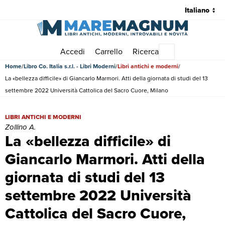
Accedi
Carrello
Ricerca
Menu principale
Home
Libro Co. Italia s.r.l. - Libri Moderni
Libri antichi e moderni
La «bellezza difficile» di Giancarlo Marmori. Atti della giornata di studi del 13
settembre 2022 Università Cattolica del Sacro Cuore, Milano
La «bellezza difficile» di Giancarlo Marmori. Atti della giornata di st
LIBRI ANTICHI E MODERNI
Zollino A.
La «bellezza difficile» di
Giancarlo Marmori. Atti della
giornata di studi del 13
settembre 2022 Università
Cattolica del Sacro Cuore,