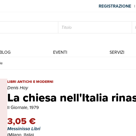
REGISTRAZIONE
|
BLOG
EVENTI
SERVIZI
le
La chiesa nell'Italia rinascimentale | Libri antichi e moderni | Denis
LIBRI ANTICHI E MODERNI
Denis Hay
La chiesa nell'Italia rin
Il Giornale, 1979
3,05 €
Messinissa Libri
(Milano, Italia)