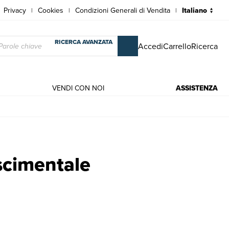
Privacy
Cookies
Condizioni Generali di Vendita
|
|
|
RICERCA AVANZATA
Accedi
Carrello
Ricerca
VENDI CON NOI
ASSISTENZA
 Hay
ascimentale