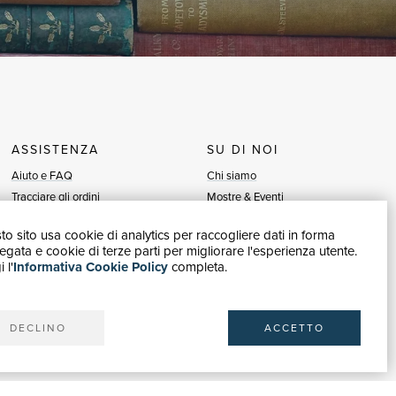
ASSISTENZA
SU DI NOI
Aiuto e FAQ
Chi siamo
Tracciare gli ordini
Mostre & Eventi
Diritto di recesso
Venditori
o sito usa cookie di analytics per raccogliere dati in forma
Fatturazione
Blog
gata e cookie di terze parti per migliorare l'esperienza utente.
Carta del Docente / 18App
Vendi con noi
 l'
Informativa Cookie Policy
completa.
Contattaci
DECLINO
ACCETTO