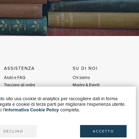
ASSISTENZA
SU DI NOI
Aiuto e FAQ
Chi siamo
Tracciare gli ordini
Mostre & Eventi
Diritto di recesso
Venditori
o sito usa cookie di analytics per raccogliere dati in forma
Fatturazione
Blog
gata e cookie di terze parti per migliorare l'esperienza utente.
Carta del Docente / 18App
Vendi con noi
 l'
Informativa Cookie Policy
completa.
Contattaci
DECLINO
ACCETTO