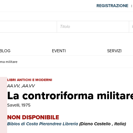
REGISTRAZIONE
|
BLOG
EVENTI
SERVIZI
rma militare
La controriforma militare | Libri antichi e moderni | AA.VV, ,AA.VV
LIBRI ANTICHI E MODERNI
AA.VV, ,AA.VV
La controriforma militar
Savelli, 1975
NON DISPONIBILE
Biblos di Costa Pierandrea Libreria
(Diano Castello , Italia)