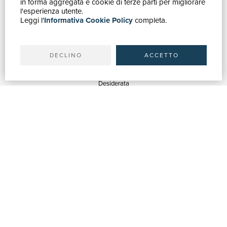
in forma aggregata e cookie di terze parti per migliorare
Catalogo
l'esperienza utente.
Leggi l'
Informativa Cookie Policy
completa.
Ricerca avanzata
Il tuo account
Spedizioni
DECLINO
ACCETTO
SERVIZI
Quotazioni
Desiderata
Servizi alle Biblioteche
Servizi alle Librerie
Servizi Pubblicitari
ASSISTENZA
Aiuto e FAQ
Tracciare gli ordini
Diritto di recesso
Fatturazione
Carta del Docente / 18App
Contattaci
SU DI NOI