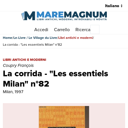
Accedi
Carrello
Ricerca
Menu principale
Home
Le-Livre / Le Village du Livre
Libri antichi e moderni
La corrida - "Les essentiels Milan" n°82
La corrida - "Les essentiels Milan" n°82 | Libri antichi e moderni | C
LIBRI ANTICHI E MODERNI
Coupry François
La corrida - "Les essentiels
Milan" n°82
Milan, 1997