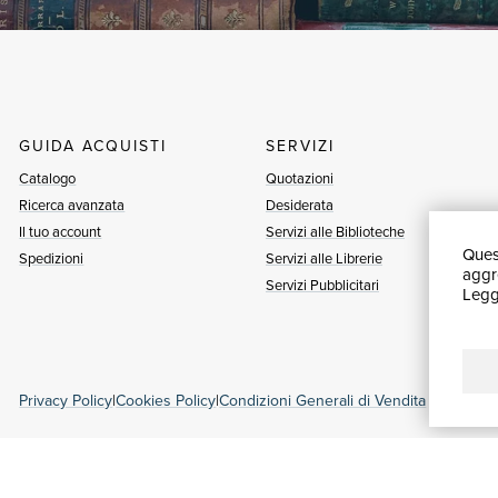
GUIDA ACQUISTI
SERVIZI
Catalogo
Quotazioni
Ricerca avanzata
Desiderata
Il tuo account
Servizi alle Biblioteche
Quest
Spedizioni
Servizi alle Librerie
aggre
Servizi Pubblicitari
Leggi
Privacy Policy
|
Cookies Policy
|
Condizioni Generali di Vendita