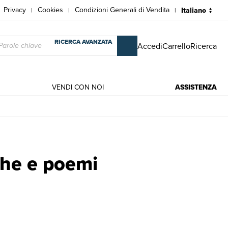
Privacy
Cookies
Condizioni Generali di Vendita
|
|
|
RICERCA AVANZATA
Accedi
Carrello
Ricerca
VENDI CON NOI
ASSISTENZA
nna Achmatova
che e poemi