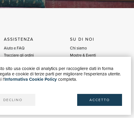
ASSISTENZA
SU DI NOI
Aiuto e FAQ
Chi siamo
Tracciare gli ordini
Mostre & Eventi
Diritto di recesso
Venditori
o sito usa cookie di analytics per raccogliere dati in forma
Fatturazione
Blog
gata e cookie di terze parti per migliorare l'esperienza utente.
Carta del Docente / 18App
Vendi con noi
 l'
Informativa Cookie Policy
completa.
Contattaci
DECLINO
ACCETTO