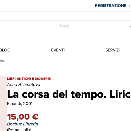
REGISTRAZIONE
|
BLOG
EVENTI
SERVIZI
emi
La corsa del tempo. Liriche e poemi | Libri antichi e moderni | A
LIBRI ANTICHI E MODERNI
Anna Achmatova
La corsa del tempo. Liri
Einaudi, 2001
15,00 €
Bacbuc Libreria
(Roma, Italia)